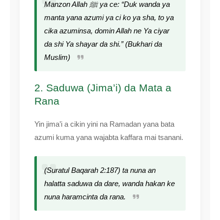
Manzon Allah ﷺ ya ce: “Duk wanda ya
manta yana azumi ya ci ko ya sha, to ya
cika azuminsa, domin Allah ne Ya ciyar
da shi Ya shayar da shi.” (Bukhari da
Muslim)
2. Saduwa (Jima’i) da Mata a
Rana
Yin jima’i a cikin yini na Ramadan yana bata
azumi kuma yana wajabta kaffara mai tsanani.
(Suratul Baqarah 2:187) ta nuna an
halatta saduwa da dare, wanda hakan ke
nuna haramcinta da rana.