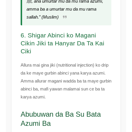
ﷺ, ana umurtar mu da mu rama azumi,
amma ba a umurtar mu da mu rama
sallah.” (Muslim)
6. Shigar Abinci ko Magani
Cikin Jiki ta Hanyar Da Ta Kai
Ciki
Allura mai gina jiki (nutritional injection) ko drip
da ke maye gurbin abinci yana karya azumi.
Amma allurar magani wadda ba ta maye gurbin
abinci ba, mafi yawan malamai sun ce ba ta
karya azumi.
Abubuwan da Ba Su Bata
Azumi Ba