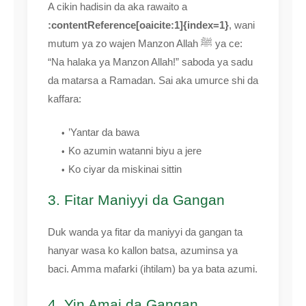
A cikin hadisin da aka rawaito a
:contentReference[oaicite:1]{index=1}
, wani
mutum ya zo wajen Manzon Allah ﷺ ya ce:
“Na halaka ya Manzon Allah!” saboda ya sadu
da matarsa a Ramadan. Sai aka umurce shi da
kaffara:
’Yantar da bawa
Ko azumin watanni biyu a jere
Ko ciyar da miskinai sittin
3. Fitar Maniyyi da Gangan
Duk wanda ya fitar da maniyyi da gangan ta
hanyar wasa ko kallon batsa, azuminsa ya
baci. Amma mafarki (ihtilam) ba ya bata azumi.
4. Yin Amai da Gangan