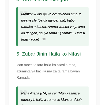
Manzon Allah ﷺ ya ce: “Wanda ama ta
rinjaye shi (ba da gangan ba), babu
ramako a kansa. Amma wanda ya yi ama
da gangan, sai ya rama.” (Tirmizi – Hadisi
Ingantacce)
5. Zubar Jinin Haila ko Nifasi
Idan mace ta fara haila ko nifasi a rana,
azuminta ya baci kuma za ta rama bayan
Ramadan.
Nana A’isha (RA) ta ce: “Mun kasance
muna yin haila a zamanin Manzon Allah