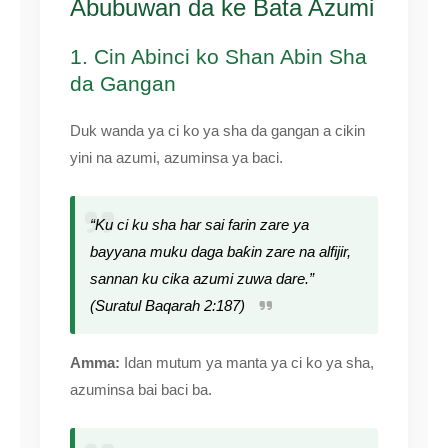
Abubuwan da ke Bata Azumi
1. Cin Abinci ko Shan Abin Sha
da Gangan
Duk wanda ya ci ko ya sha da gangan a cikin
yini na azumi, azuminsa ya baci.
“Ku ci ku sha har sai farin zare ya
bayyana muku daga baƙin zare na alfijir,
sannan ku cika azumi zuwa dare.”
(Suratul Baqarah 2:187)
Amma:
Idan mutum ya manta ya ci ko ya sha,
azuminsa bai baci ba.