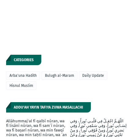
CATEGORIES
Arba'una Hadith
Bulugh al-Maram
Daily Update
Hisnul Muslim
ADDU'AH YAYIN TAFIYA ZUWA MASALLACHI
Allāhummaj'al fī qalbī nūran, wa
اللّهُـمَّ اجْعَـلْ فِي قَلْبـي نُوراً ، وَفي
fī lisānī nūran, wa fī sam`ī nūran,
لِسَـانِي نُوراً، وَفِي سَمْعِي نُوراً, وَفِي
wa fī baṣarī nūran, wa min fawqī
بَصَرِيِ نُوراً, وَمِنْ فََوْقِي نُوراً , وَ مِنْ
nūran, wa min taḥtī nūran, wa `an
تَحْتِي نُوراً, وَ عَنْ يَمِينيِ نُوراَ, وعَنْ