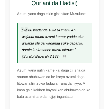
Qur’ani da Hadisi)
Azumi yana daga cikin ginshiƙan Musulunci
“Ya ku waɗanda suka yi imani! An
wajabta muku azumi kamar yadda aka
wajabta shi ga waɗanda suke gabanku
domin ku kasance masu taƙawa.”
(Suratul Baqarah 2:183)
Azumi yana nufin kame kai daga ci, sha da
sauran abubuwan da ke karya azumi daga
fitowar alfijir zuwa faduwar rana da niyya. A
ƙasa ga cikakken bayani kan abubuwan da ke
bata azumi tare da hujjoji ingantattu.