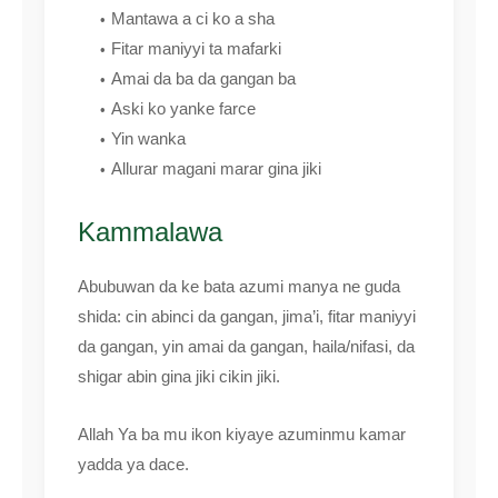
Mantawa a ci ko a sha
Fitar maniyyi ta mafarki
Amai da ba da gangan ba
Aski ko yanke farce
Yin wanka
Allurar magani marar gina jiki
Kammalawa
Abubuwan da ke bata azumi manya ne guda
shida: cin abinci da gangan, jima’i, fitar maniyyi
da gangan, yin amai da gangan, haila/nifasi, da
shigar abin gina jiki cikin jiki.
Allah Ya ba mu ikon kiyaye azuminmu kamar
yadda ya dace.