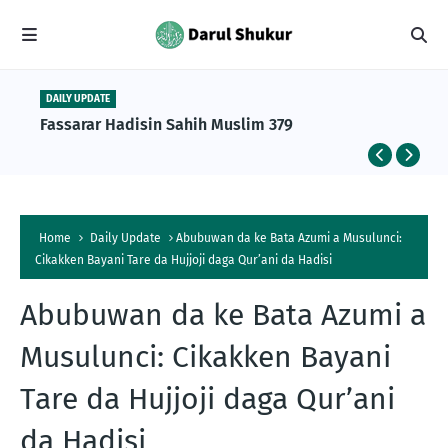
DAILY UPDATE
Fassarar Hadisin Sahih Muslim 379
Home
Daily Update
Abubuwan da ke Bata Azumi a Musulunci:
Cikakken Bayani Tare da Hujjoji daga Qur’ani da Hadisi
Abubuwan da ke Bata Azumi a
Musulunci: Cikakken Bayani
Tare da Hujjoji daga Qur’ani
da Hadisi