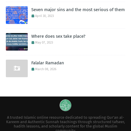
Seven major sins and the most serious of them
April 30, 2023
Where does sex take place?
May 07, 2023
Falalar Ramadan
March 08, 2026
A trusted Islamic online resource dedicated to spreading Qur’an al-
Kareem and Authentic Sunnah teachings through structured tafseer,
hadith lessons, and scholarly content for the global Muslim
community.