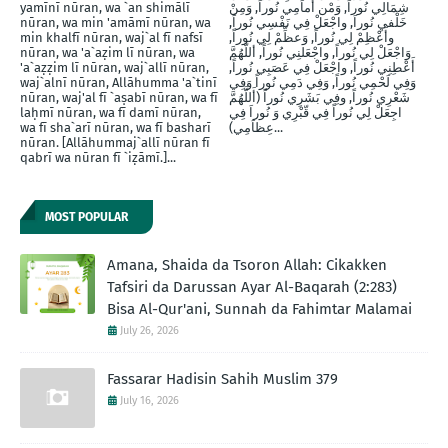
yamīnī nūran, wa `an shimālī
شِمَالِي نُوراً, وَمْن أَماَمِي نُوراً, وَمِنْ
nūran, wa min 'amāmī nūran, wa
خَلْفيِ نُوراَ, واجْعَلْ فِي نَفْسِي نُوراً,
min khalfī nūran, waj`al fī nafsī
وأَعْظِمْ لِي نُوراً, وَعظِّمْ لِي نُوراً,
nūran, wa 'a`aẓim lī nūran, wa
وَاجْعَلْ لِي نُوراً, واجْعَلنِي نُوراً, أللَّهُمَّ
'a`aẓẓim lī nūran, waj`allī nūran,
أَعْطِنِي نُوراً, واجْعَلْ فِي عَصَبِي نُوراً,
waj`alnī nūran, Allāhumma 'a`tinī
وَفِي لَحْمِي نُوراً, وَفِي دَمِي نُوراً وَفِي
nūran, waj'al fī `aṣabī nūran, wa fī
شَعْرِي نُوراً, وفِي بَشَرِي نُوراً (أَللَّهُمَّ
laḥmī nūran, wa fī damī nūran,
اجِعَلْ لِي نُوراً فِي قّبْرِي وَ نُوراَ فِي
wa fī sha`arī nūran, wa fī basharī
عِظاَمِي)...
nūran. [Allāhummaj`allī nūran fī
qabrī wa nūran fī `iẓāmī.]...
MOST POPULAR
Amana, Shaida da Tsoron Allah: Cikakken
Tafsiri da Darussan Ayar Al-Baqarah (2:283)
Bisa Al-Qur'ani, Sunnah da Fahimtar Malamai
July 26, 2026
Fassarar Hadisin Sahih Muslim 379
July 16, 2026